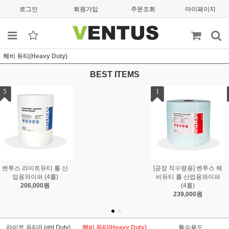
로그인
회원가입
주문조회
마이페이지
헤비 듀티(Heavy Duty)
BEST ITEMS
1
2
3
[공장 직수령용] 벤투스 헤
벤투스 헤비듀티 폴드 박
벤투스 라이트듀티 박스
비듀티 롤 산업용와이퍼
스 산업용와이퍼 (4박스)
산업용와이퍼 (4박스)
(4롤)
147,000원
153,000원
239,000원
라이트 듀티(Light Duty)
헤비 듀티(Heavy Duty)
특수용도