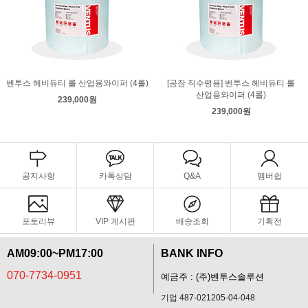
벤투스 헤비듀티 롤 산업용와이퍼 (4롤)
[공장 직수령용] 벤투스 헤비듀티 롤
산업용와이퍼 (4롤)
239,000원
239,000원
공지사항
카톡상담
Q&A
멤버쉽
포토리뷰
VIP 게시판
배송조회
기획전
AM09:00~PM17:00
BANK INFO
070-7734-0951
예금주 : (주)벤투스솔루션
기업 487-021205-04-048