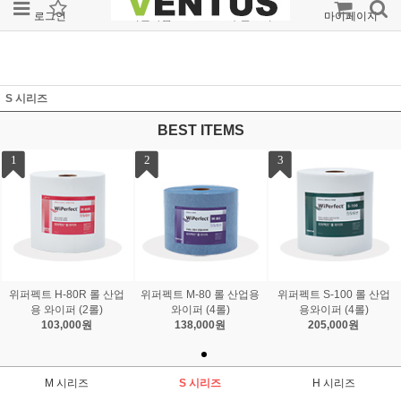
로그인
회원가입
주문조회
마이페이지
S 시리즈
BEST ITEMS
1
2
3
위퍼펙트 H-80R 롤 산업
위퍼펙트 M-80 롤 산업용
위퍼펙트 S-100 롤 산업
용 와이퍼 (2롤)
와이퍼 (4롤)
용와이퍼 (4롤)
103,000원
138,000원
205,000원
M 시리즈
S 시리즈
H 시리즈