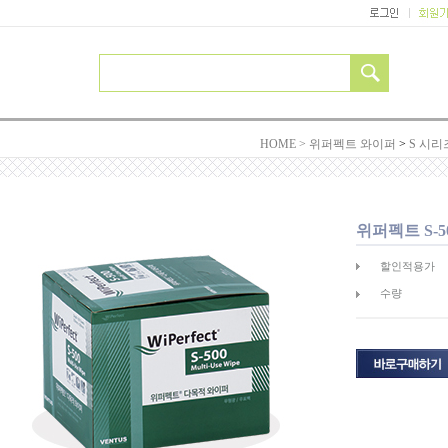
HOME >
위퍼펙트 와이퍼
>
S 시리
위퍼펙트 S-5
할인적용가
수량