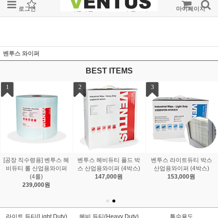
로그인
회원가입
주문조회
마이페이지
벤투스 와이퍼
BEST ITEMS
4
5
스
벤투스 헤비듀티 롤 산업
벤투스 라이트듀티 롤 산
용와이퍼 (4롤)
업용와이퍼 (4롤)
239,000원
206,000원
라이트 듀티(Light Duty)
헤비 듀티(Heavy Duty)
특수용도