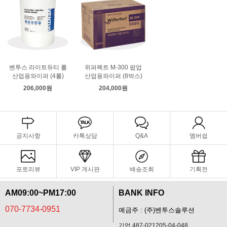
벤투스 라이트듀티 롤
위퍼펙트 M-300 팝업
산업용와이퍼 (4롤)
산업용와이퍼 (8박스)
206,000원
204,000원
공지사항
카톡상담
Q&A
멤버쉽
포토리뷰
VIP 게시판
배송조회
기획전
AM09:00~PM17:00
BANK INFO
070-7734-0951
예금주 : (주)벤투스솔루션
기업 487-021205-04-048