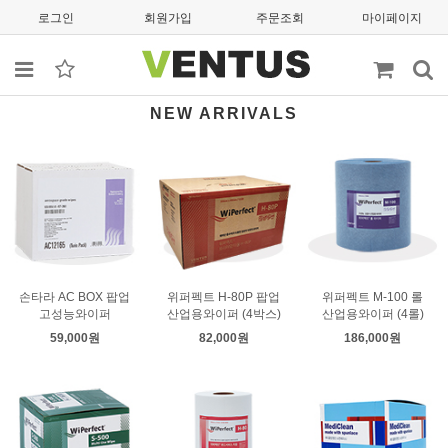
로그인
회원가입
주문조회
마이페이지
NEW ARRIVALS
손타라 AC BOX 팝업
위퍼펙트 H-80P 팝업
위퍼펙트 M-100 롤
고성능와이퍼
산업용와이퍼 (4박스)
산업용와이퍼 (4롤)
59,000원
82,000원
186,000원