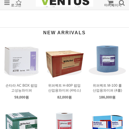
로그인
회원가입
주문조회
마이페이지
NEW ARRIVALS
손타라 AC BOX 팝업
위퍼펙트 H-80P 팝업
위퍼펙트 M-100 롤
고성능와이퍼
산업용와이퍼 (4박스)
산업용와이퍼 (4롤)
59,000원
82,000원
186,000원