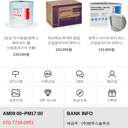
[공장 직수령용] 벤투스
위퍼펙트 M-300 팝업
벤투스 라이트듀티 박스
헤비듀티 롤
산업용와이퍼 (8박스)
산업용와이퍼 (4박스)
산업용와이퍼 (4롤)
204,000원
153,000원
239,000원
공지사항
카톡상담
Q&A
멤버쉽
포토리뷰
VIP 게시판
배송조회
기획전
AM09:00~PM17:00
BANK INFO
070-7734-0951
예금주 : (주)벤투스솔루션